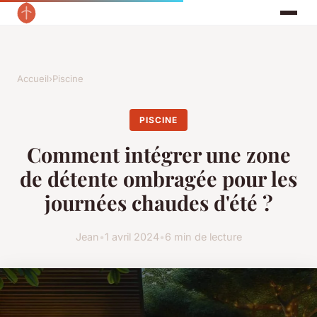
Accueil
›
Piscine
PISCINE
Comment intégrer une zone
de détente ombragée pour les
journées chaudes d'été ?
Jean
•
1 avril 2024
•
6 min de lecture