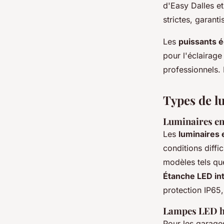
d'Easy Dalles e
strictes, garanti
Les
puissants é
pour l'éclairage
professionnels.
Types de l
Luminaires en
Les
luminaires 
conditions diff
modèles tels qu
Étanche LED in
protection IP65
Lampes LED ha
Pour les garage