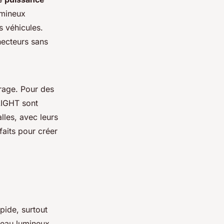
umineux
s véhicules.
necteurs sans
arage. Pour des
LIGHT sont
les, avec leurs
faits pour créer
pide, surtout
neau lumineux