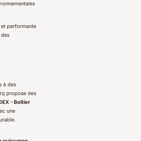
vironnementales
 et performante
 des
s à des
arq propose des
DEX - Boîtier
vec une
urable.
e puissance