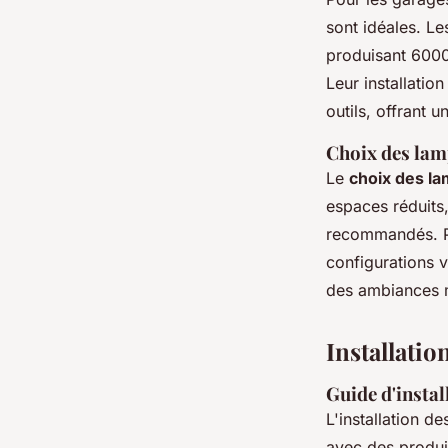
sont idéales. L
produisant 6000
Leur installatio
outils, offrant u
Choix des lam
Le
choix des l
espaces réduits
recommandés. Po
configurations v
des ambiances m
Installati
Guide d'insta
L'installation d
avec des produi