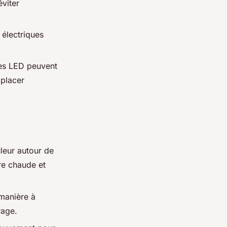
viter
 électriques
es LED peuvent
mplacer
leur autour de
re chaude et
 manière à
rage.