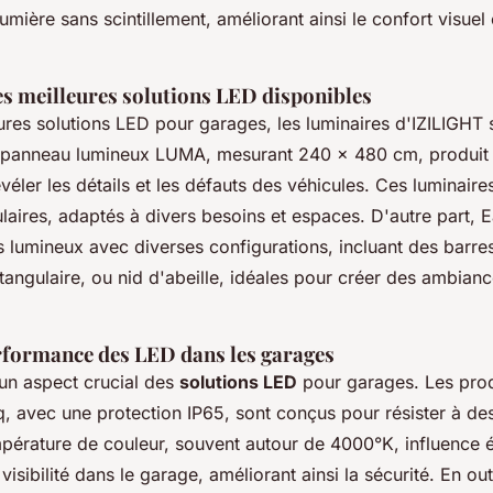
umière sans scintillement, améliorant ainsi le confort visuel 
s meilleures solutions LED disponibles
ures solutions LED pour garages, les luminaires d'IZILIGHT s
e panneau lumineux LUMA, mesurant 240 x 480 cm, produi
évéler les détails et les défauts des véhicules. Ces luminaires
ulaires, adaptés à divers besoins et espaces. D'autre part, 
s lumineux avec diverses configurations, incluant des barr
tangulaire, ou nid d'abeille, idéales pour créer des ambian
erformance des LED dans les garages
un aspect crucial des
solutions LED
pour garages. Les pro
, avec une protection IP65, sont conçus pour résister à de
température de couleur, souvent autour de 4000°K, influence
visibilité dans le garage, améliorant ainsi la sécurité. En ou