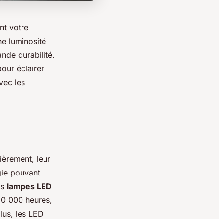
nt votre
ne luminosité
nde durabilité.
our éclairer
vec les
èrement, leur
gie pouvant
es
lampes LED
50 000 heures,
plus, les LED