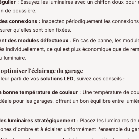
égulier
: Essuyez les luminaires avec un chiffon doux pour é
on de poussière.
 des connexions
: Inspectez périodiquement les connexions
urer qu'elles sont bien fixées.
nt des modules défectueux
: En cas de panne, les modul
és individuellement, ce qui est plus économique que de re
u luminaire.
optimiser l'éclairage du garage
illeur parti de vos
solutions LED
, suivez ces conseils :
la bonne température de couleur
: Une température de cou
déale pour les garages, offrant un bon équilibre entre lumiè
les luminaires stratégiquement
: Placez les luminaires de
 zones d'ombre et à éclairer uniformément l'ensemble du ga