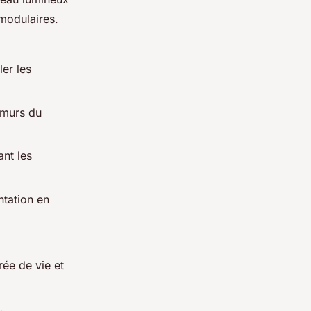
modulaires.
er les
 murs du
ant les
ntation en
ée de vie et