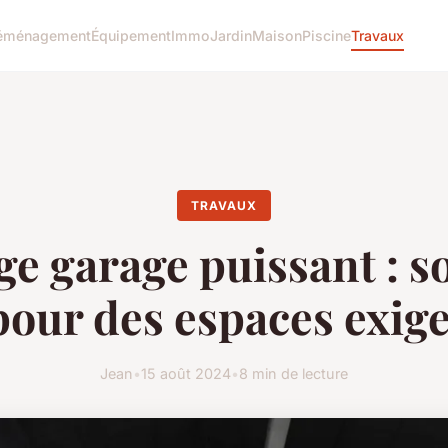
éménagement
Équipement
Immo
Jardin
Maison
Piscine
Travaux
TRAVAUX
ge garage puissant : s
pour des espaces exig
Jean
•
15 août 2024
•
8 min de lecture