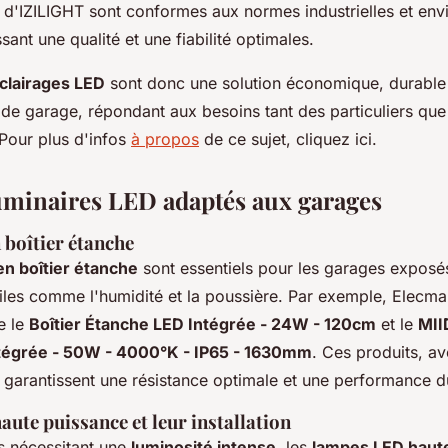
t d'IZILIGHT sont conformes aux normes industrielles et en
ssant une qualité et une fiabilité optimales.
clairages LED
sont donc une solution économique, durable
 de garage, répondant aux besoins tant des particuliers que
 Pour plus d'infos
à propos
de ce sujet, cliquez ici.
uminaires LED adaptés aux garages
 boîtier étanche
en boîtier étanche
sont essentiels pour les garages exposé
iciles comme l'humidité et la poussière. Par exemple, Elecm
e le
Boîtier Étanche LED Intégrée - 24W - 120cm
et le
MII
tégrée - 50W - 4000°K - IP65 - 1630mm
. Ces produits, a
, garantissent une résistance optimale et une performance d
ute puissance et leur installation
s nécessitant une
luminosité intense
, les
lampes LED haut