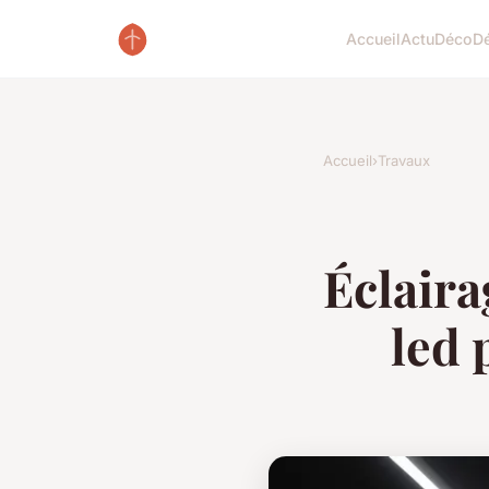
Accueil
Actu
Déco
D
Accueil
›
Travaux
Éclaira
led 