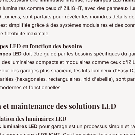
es luminaires comme ceux d'IZILIGHT, avec des panneaux l
 Lumens, sont parfaits pour révéler les moindres détails de
n est simplifiée grâce à des systèmes modulaires et des con
ne flexibilité maximale.
pes LED en fonction des besoins
ampes LED
doit être guidé par les besoins spécifiques du g
, des luminaires compacts et modulaires comme ceux d'IZI
ur des garages plus spacieux, les kits lumineux d'Easy Dal
ariées (hexagonales, rectangulaires, nid d'abeille), sont par
odernes et fonctionnelles.
on et maintenance des solutions LED
llation des luminaires LED
es
luminaires LED
pour garage est un processus simple et ra
ts comme ceux d'IZILIGHT. Ces luminaires, tels que le pan