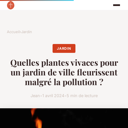
Accueil
›
Jardin
JARDIN
Quelles plantes vivaces pour
un jardin de ville fleurissent
malgré la pollution ?
Jean
•
1 avril 2024
•
5 min de lecture